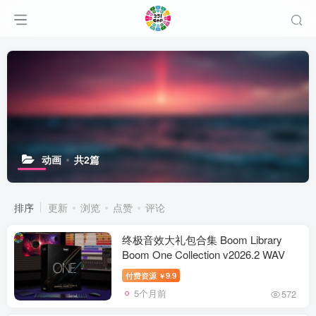
动画
共2篇
排序
更新
浏览
点赞
评论
终极音效大礼包合集 Boom Library
Boom One Collection v2026.2 WAV
付费资源
9.9
￥
5个月前
572