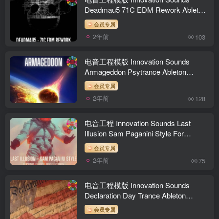
Deadmau5 71C EDM Rework Ableton
Live
会员专属
2年前
103
电音工程模版 Innovation Sounds
Armageddon Psytrance Ableton
Template
会员专属
2年前
128
电音工程 Innovation Sounds Last
Illusion Sam Paganini Style For
Ableton Live
会员专属
2年前
75
电音工程模版 Innovation Sounds
Declaration Day Trance Ableton
Template
会员专属