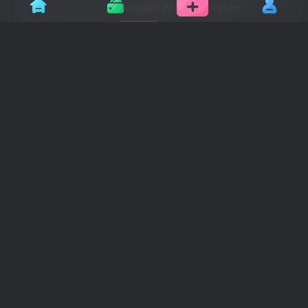
Template Ableton Template
会员专属
2年前
62
电音工程模版 Innovation Sounds
Amsterdam Julian Jeweil Style Ableton
Techno Template
会员专属
2年前
73
电音工程模版 Tech It Samples
Dynamite Tech House Ableton Live
Project
会员专属
2年前
140
工程模版 Phritz Summit Fuji Rock Edit
Ableton Project File
会员专属
2年前
107