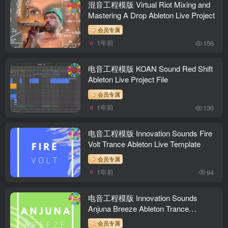
混音工程模版 Virtual Riot Mixing and
Mastering A Drop Ableton Live Project
会员专属
1年前
156
电音工程模版 KOAN Sound Red Shift
Ableton Live Project File
会员专属
1年前
136
电音工程模版 Innovation Sounds Fire
Volt Trance Ableton Live Template
会员专属
1年前
94
电音工程模版 Innovation Sounds
Anjuna Breeze Ableton Trance
Template
会员专属