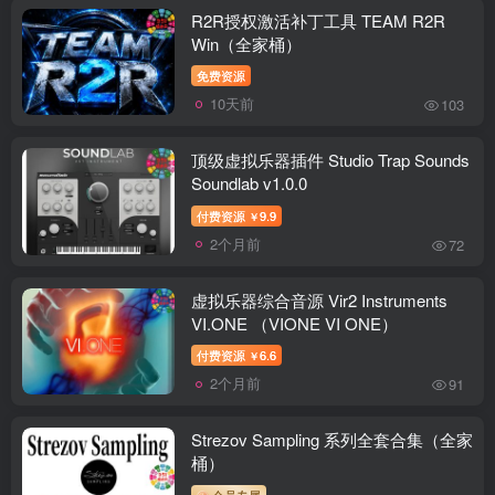
R2R授权激活补丁工具 TEAM R2R
Win（全家桶）
免费资源
10天前
103
顶级虚拟乐器插件 Studio Trap Sounds
Soundlab v1.0.0
付费资源
9.9
￥
2个月前
72
虚拟乐器综合音源 Vir2 Instruments
VI.ONE （VIONE VI ONE）
付费资源
6.6
￥
2个月前
91
Strezov Sampling 系列全套合集（全家
桶）
会员专属