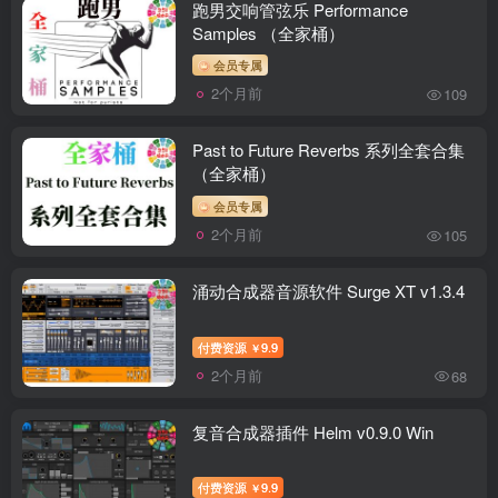
跑男交响管弦乐 Performance
Samples （全家桶）
会员专属
2个月前
109
Past to Future Reverbs 系列全套合集
（全家桶）
会员专属
2个月前
105
涌动合成器音源软件 Surge XT v1.3.4
付费资源
9.9
￥
2个月前
68
复音合成器插件 Helm v0.9.0 Win
付费资源
9.9
￥