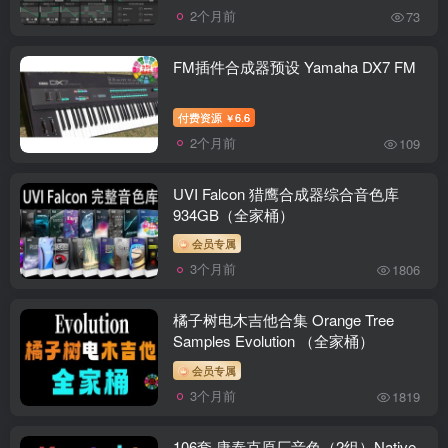
2个月前
73
FM插件合成器预设 Yamaha DX7 FM
付费资源
6.6
￥
2个月前
109
UVI Falcon 猎鹰合成器综合音色库
934GB（全家桶）
会员专属
3个月前
1806
橘子树电木吉他合集 Orange Tree
Samples Evolution （全家桶）
会员专属
3个月前
1819
106套 康泰克原厂音色（2组）Native