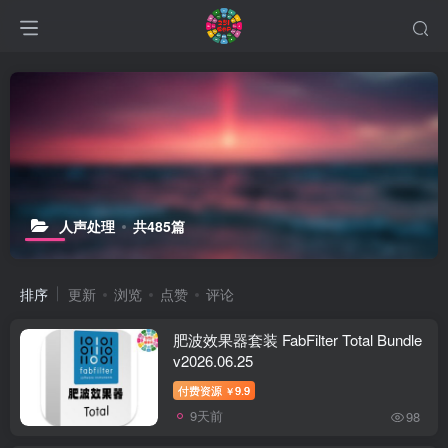
人声处理
共485篇
排序
更新
浏览
点赞
评论
肥波效果器套装 FabFilter Total Bundle
v2026.06.25
付费资源
9.9
￥
9天前
98