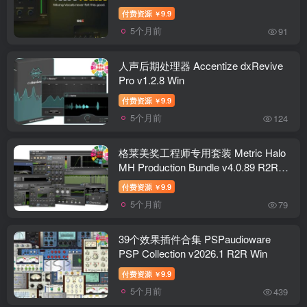
付费资源
9.9
￥
5个月前
91
人声后期处理器 Accentize dxRevive
Pro v1.2.8 Win
付费资源
9.9
￥
5个月前
124
格莱美奖工程师专用套装 Metric Halo
MH Production Bundle v4.0.89 R2R
Win
付费资源
9.9
￥
5个月前
79
39个效果插件合集 PSPaudioware
PSP Collection v2026.1 R2R Win
付费资源
9.9
￥
5个月前
439