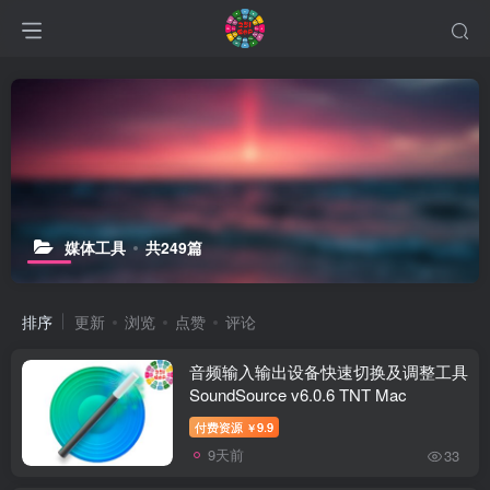
媒体工具
共249篇
排序
更新
浏览
点赞
评论
音频输入输出设备快速切换及调整工具
SoundSource v6.0.6 TNT Mac
付费资源
9.9
￥
9天前
33