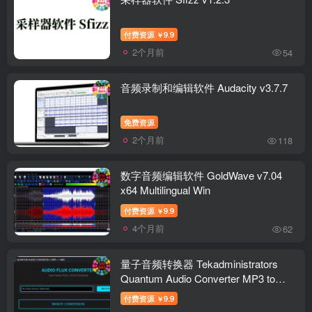
付费资源
9.9
￥
2个月前
54
音频录制和编辑软件 Audacity v3.7.7
免费资源
2个月前
118
数字音频编辑软件 GoldWave v7.04
x64 Multilingual Win
付费资源
9.9
￥
4个月前
62
量子音频转换器 Tekadministrators
Quantum Audio Converter MP3 to
WAV v1.0 Win
付费资源
9.9
￥