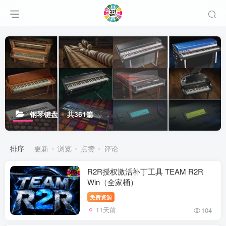
钢琴键盘
共361篇
排序
更新
浏览
点赞
评论
R2R授权激活补丁工具 TEAM R2R
Win（全家桶）
免费资源
11天前
104