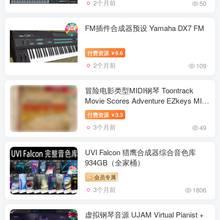
2个月前
50
FM插件合成器预设 Yamaha DX7 FM
付费资源
6.6
￥
2个月前
109
冒险电影类型MIDI钢琴 Toontrack
Movie Scores Adventure EZkeys MIDI
v1.0.0
付费资源
3.3
￥
3个月前
49
UVI Falcon 猎鹰合成器综合音色库
934GB（全家桶）
会员专属
3个月前
1806
虚拟钢琴音源 UJAM Virtual Pianist +