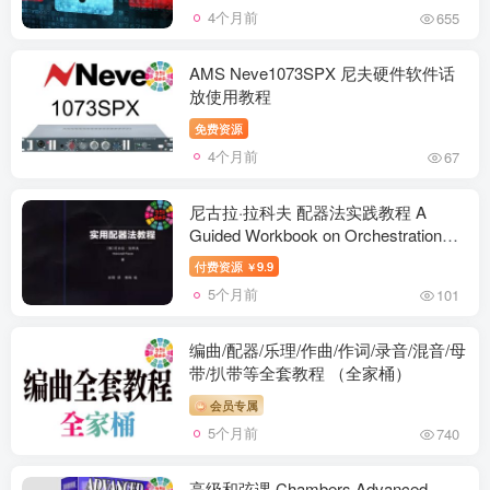
4个月前
655
AMS Neve1073SPX 尼夫硬件软件话
放使用教程
免费资源
4个月前
67
尼古拉·拉科夫 配器法实践教程 A
Guided Workbook on Orchestration
(PDF)
付费资源
9.9
￥
5个月前
101
编曲/配器/乐理/作曲/作词/录音/混音/母
带/扒带等全套教程 （全家桶）
会员专属
5个月前
740
高级和弦课 Chambers Advanced