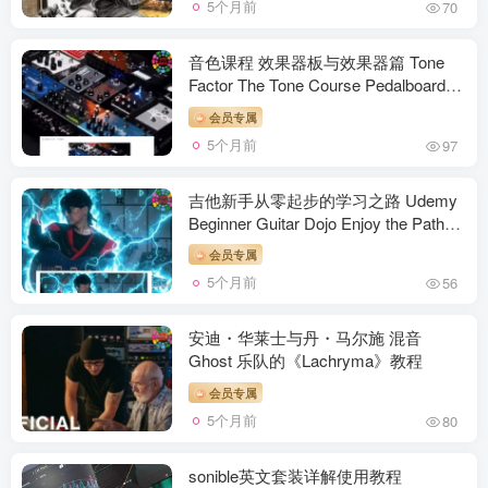
5个月前
70
音色课程 效果器板与效果器篇 Tone
Factor The Tone Course Pedalboards
and Effects Part
会员专属
5个月前
97
吉他新手从零起步的学习之路 Udemy
Beginner Guitar Dojo Enjoy the Path
from Zero [TUTORiAL]
会员专属
5个月前
56
安迪・华莱士与丹・马尔施 混音
Ghost 乐队的《Lachryma》教程
会员专属
5个月前
80
sonible英文套装详解使用教程