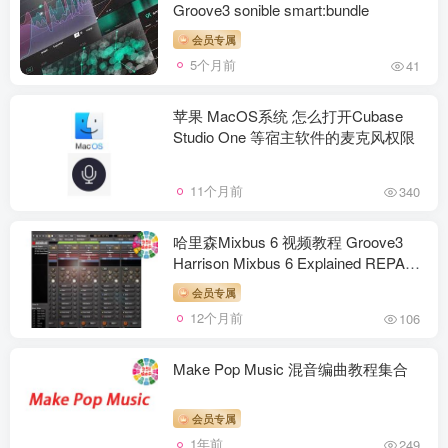
Groove3 sonible smart:bundle
会员专属
5个月前
41
苹果 MacOS系统 怎么打开Cubase
Studio One 等宿主软件的麦克风权限
11个月前
340
哈里森Mixbus 6 视频教程 Groove3
Harrison Mixbus 6 Explained REPACK
TUTORiAL
会员专属
12个月前
106
Make Pop Music 混音编曲教程集合
会员专属
1年前
249