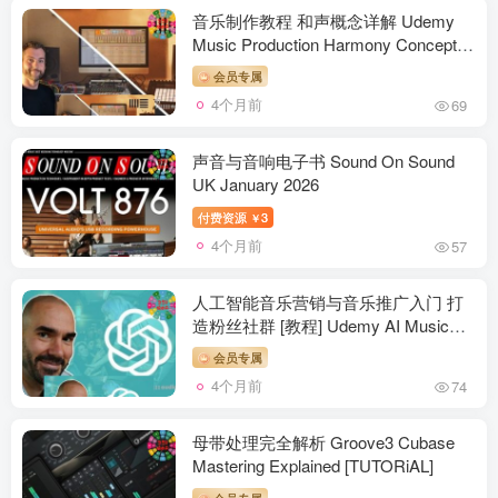
音乐制作教程 和声概念详解 Udemy
Music Production Harmony Concepts
Explained
会员专属
4个月前
69
声音与音响电子书 Sound On Sound
UK January 2026
付费资源
3
￥
4个月前
57
人工智能音乐营销与音乐推广入门 打
造粉丝社群 [教程] Udemy AI Music
Marketing and Music Promotion 101
会员专属
Build A Fanbase [TUTORiAL]
4个月前
74
母带处理完全解析 Groove3 Cubase
Mastering Explained [TUTORiAL]
会员专属