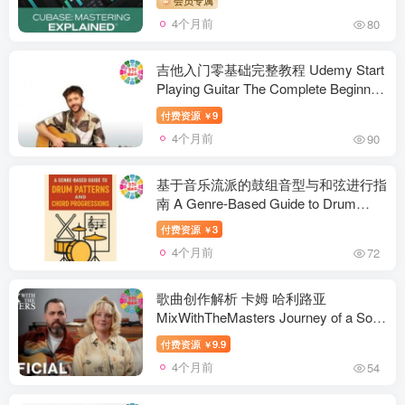
4个月前
80
吉他入门零基础完整教程 Udemy Start
Playing Guitar The Complete Beginner
Course
付费资源
9
￥
4个月前
90
基于音乐流派的鼓组音型与和弦进行指
南 A Genre-Based Guide to Drum
Patterns and Chord Progressions
付费资源
3
￥
4个月前
72
歌曲创作解析 卡姆 哈利路亚
MixWithTheMasters Journey of a Song
‘Hallelujah’ by Cam [TUTORiAL]
付费资源
9.9
￥
4个月前
54