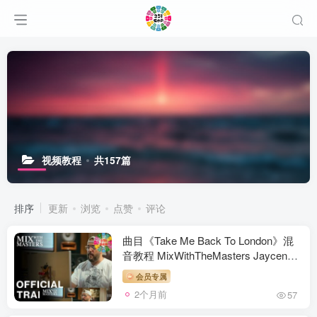
视频教程
共157篇
排序
更新
浏览
点赞
评论
曲目《Take Me Back To London》混
音教程 MixWithTheMasters Jaycen
Joshua Mixing ‘Take Me Back To
会员专属
London’ by Ed Sheeran ft. Storm
2个月前
57