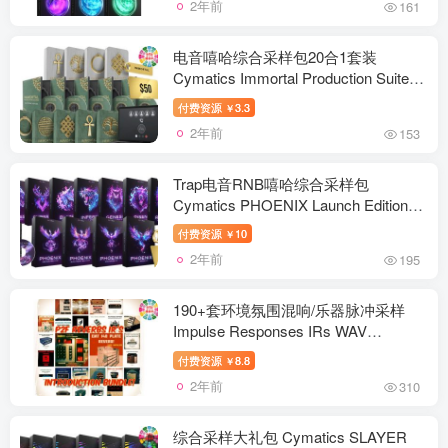
2年前
161
电音嘻哈综合采样包20合1套装
Cymatics Immortal Production Suite
WAV MIDI
付费资源
3.3
￥
2年前
153
Trap电音RNB嘻哈综合采样包
Cymatics PHOENIX Launch Edition
Wav Midi
付费资源
10
￥
2年前
195
190+套环境氛围混响/乐器脉冲采样
Impulse Responses IRs WAV
Colection 2024.4
付费资源
8.8
￥
2年前
310
综合采样大礼包 Cymatics SLAYER