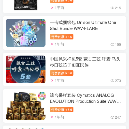
￥
Dubstep Collection Vol 1 SHADES
1年前
215
Midtempo Xfer Serum Soundbank
TEAROUT SOUND DESIGN VOL 1
Terror Wave Ultimate Tearout Dubstep
一击式捆绑包 Unison Ultimate One
Ultimate Hybrid Trap Collection
Shot Bundle WAV-FLARE
Phantom Bass Sample Pack WAV
付费资源
6.6
￥
Overhype Tearout Dubstep & Hybrid
1年前
155
Trap NEW_CORE Tearout Dubstep
Sample Pack KILL-POP Tearout
Dubstep Hybrid Sound Design Vol 3
中国风采样包5套 蒙古三弦 呼麦 马头
EUPHORIA ERA Tearout Dubstep
琴口弦笛子图瓦民族
Sample Pack Drum & Bass Sound
付费资源
6.6
￥
Design Vo 2 MULTIFORMAT Drum &
1年前
273
Bass Sound Design MULTIFORMAT
Demon s Tearout Dubstep & Hybrid
Trap Anti-Icon Ultimate Tearout X
综合采样套装 Cymatics ANALOG
Hybrid Trap VORTEX Unholy TRICK
EVOLUTION Production Suite WAV
OR TREAT VOL 1 MODEIGHT Heavy
MIDI
付费资源
6.6
￥
Dubstep Essentials VOL 1 CODE
1年前
247
BLACK BERRIX RIDDIM
UNLEASHED BERRIX X EDMT