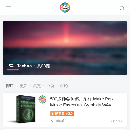
Techno
共23篇
排序
更新
浏览
点赞
评论
500多种各种镲片采样 Make Pop
Music Essentials Cymbals WAV
付费资源
3.3
￥
1年前
146