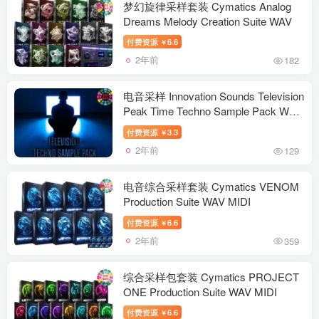
RIDDIM UNLEASHED WAV SERUM
梦幻旋律采样套装 Cymatics Analog
ABLETON PROJECT CODE BLACK
Dreams Melody Creation Suite WAV
MIDTEMPO SAMPLE_PRESET
付费资源
6.6
￥
PACK WAV SERUM ABLETON
2年前
182
PROJECT MODEIGHT Heavy
Dubstep Essentials VOL 1 WAV FLP）
电音采样 Innovation Sounds Television
Peak Time Techno Sample Pack WAV
MIDI
付费资源
3.3
￥
2年前
129
电音综合采样套装 Cymatics VENOM
Production Suite WAV MIDI
付费资源
6.6
￥
2年前
359
综合采样包套装 Cymatics PROJECT
ONE Production Suite WAV MIDI
付费资源
6.6
￥