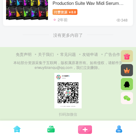
Production Suite Wav Midi Serum
Presets
付费资源
8.8
￥
2年前
348
没有更多内容了
免责声明
关于我们
常见问题
友链申请
广告合作
本站部分资源采集于互联网，版权属原著所有。如有侵权，请邮件至
erwuyibianqu@qq.com，我们立刻删除。
扫码加微信