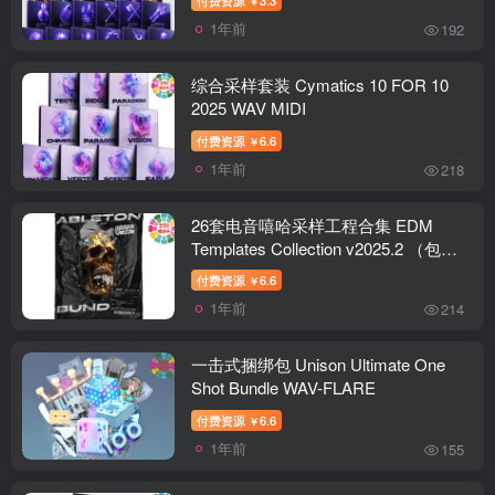
￥
1年前
192
综合采样套装 Cymatics 10 FOR 10
2025 WAV MIDI
付费资源
6.6
￥
1年前
218
26套电音嘻哈采样工程合集 EDM
Templates Collection v2025.2 （包含
VENOM Hybrid Trap Ultimate Tearout
付费资源
6.6
￥
Dubstep Collection Vol 1 SHADES
1年前
214
Midtempo Xfer Serum Soundbank
TEAROUT SOUND DESIGN VOL 1
Terror Wave Ultimate Tearout Dubstep
一击式捆绑包 Unison Ultimate One
Ultimate Hybrid Trap Collection
Shot Bundle WAV-FLARE
Phantom Bass Sample Pack WAV
付费资源
6.6
￥
Overhype Tearout Dubstep & Hybrid
1年前
155
Trap NEW_CORE Tearout Dubstep
Sample Pack KILL-POP Tearout