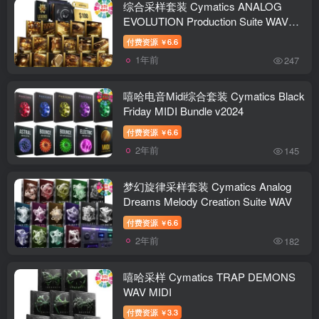
Dubstep Hybrid Sound Design Vol 3
综合采样套装 Cymatics ANALOG
EUPHORIA ERA Tearout Dubstep
EVOLUTION Production Suite WAV
Sample Pack Drum & Bass Sound
MIDI
付费资源
6.6
￥
Design Vo 2 MULTIFORMAT Drum &
1年前
247
Bass Sound Design MULTIFORMAT
Demon s Tearout Dubstep & Hybrid
Trap Anti-Icon Ultimate Tearout X
嘻哈电音Midi综合套装 Cymatics Black
Hybrid Trap VORTEX Unholy TRICK
Friday MIDI Bundle v2024
OR TREAT VOL 1 MODEIGHT Heavy
付费资源
6.6
￥
Dubstep Essentials VOL 1 CODE
2年前
145
BLACK BERRIX RIDDIM
UNLEASHED BERRIX X EDMT
RIDDIM UNLEASHED WAV SERUM
梦幻旋律采样套装 Cymatics Analog
ABLETON PROJECT CODE BLACK
Dreams Melody Creation Suite WAV
MIDTEMPO SAMPLE_PRESET
付费资源
6.6
￥
PACK WAV SERUM ABLETON
2年前
182
PROJECT MODEIGHT Heavy
Dubstep Essentials VOL 1 WAV FLP）
嘻哈采样 Cymatics TRAP DEMONS
WAV MIDI
付费资源
3.3
￥