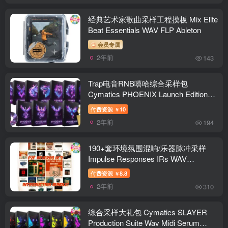
经典艺术家歌曲采样工程摸板 Mix Elite
Beat Essentials WAV FLP Ableton
会员专属
2年前
143
Trap电音RNB嘻哈综合采样包
Cymatics PHOENIX Launch Edition
Wav Midi
付费资源
10
￥
2年前
194
190+套环境氛围混响/乐器脉冲采样
Impulse Responses IRs WAV
Colection 2024.4
付费资源
8.8
￥
2年前
310
综合采样大礼包 Cymatics SLAYER
Production Suite Wav Midi Serum