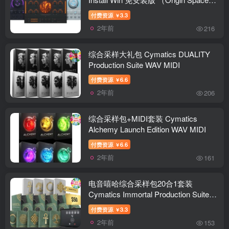
Lite Diablo Lite Space Diablo Vortex
付费资源
3.3
￥
Pluto）
2年前
216
综合采样大礼包 Cymatics DUALITY
Production Suite WAV MIDI
付费资源
6.6
￥
2年前
206
综合采样包+MIDI套装 Cymatics
Alchemy Launch Edition WAV MIDI
付费资源
6.6
￥
2年前
161
电音嘻哈综合采样包20合1套装
Cymatics Immortal Production Suite
WAV MIDI
付费资源
3.3
￥
2年前
153