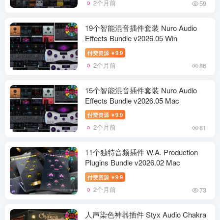
2个月前
59
19个智能混音插件套装 Nuro Audio
Effects Bundle v2026.05 Win
付费资源
9.9
￥
2个月前
86
15个智能混音插件套装 Nuro Audio
Effects Bundle v2026.05 Mac
付费资源
9.9
￥
2个月前
81
11个独特音频插件 W.A. Production
Plugins Bundle v2026.02 Mac
付费资源
9.9
￥
2个月前
73
人声染色神器插件 Styx Audio Chakra