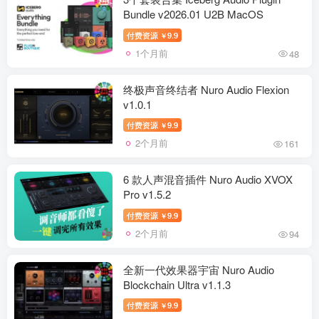
Bundle v2026.01 U2B MacOS
付费资源
9.9
￥
1个月前
48
终极声音终结者 Nuro Audio Flexion
v1.0.1
付费资源
9.9
￥
2个月前
161
6 款人声混音插件 Nuro Audio XVOX
Pro v1.5.2
付费资源
9.9
￥
2个月前
94
全新一代效果器宇宙 Nuro Audio
Blockchain Ultra v1.1.3
付费资源
9.9
￥