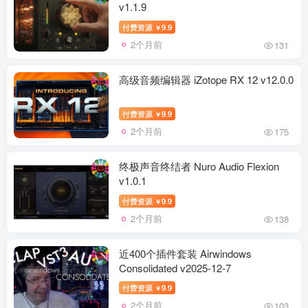
v1.1.9
付费资源
9.9
￥
2个月前
131
高级音频编辑器 iZotope RX 12 v12.0.0
付费资源
9.9
￥
2个月前
175
终极声音终结者 Nuro Audio Flexion
v1.0.1
付费资源
9.9
￥
2个月前
138
近400个插件套装 Airwindows
Consolidated v2025-12-7
付费资源
9.9
￥
2个月前
103