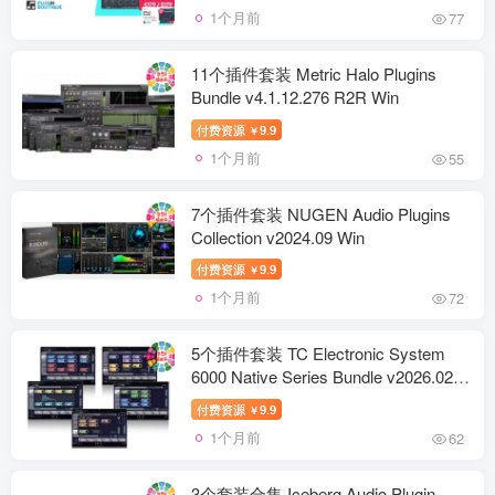
1个月前
77
11个插件套装 Metric Halo Plugins
Bundle v4.1.12.276 R2R Win
付费资源
9.9
￥
1个月前
55
7个插件套装 NUGEN Audio Plugins
Collection v2024.09 Win
付费资源
9.9
￥
1个月前
72
5个插件套装 TC Electronic System
6000 Native Series Bundle v2026.02
Mac
付费资源
9.9
￥
1个月前
62
3个套装合集 Iceberg Audio Plugin