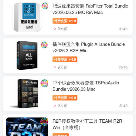
肥波效果器套装 FabFilter Total Bundle
v2026.06.25 MORiA Mac
付费资源
9.9
￥
9天前
46
插件联盟合集 Plugin Alliance Bundle
v2026.3 R2R Win
付费资源
9.9
￥
9天前
79
17个综合效果器套装 TBProAudio
Bundle v2026.03 Mac
付费资源
9.9
￥
9天前
40
R2R授权激活补丁工具 TEAM R2R
Win（全家桶）
免费资源