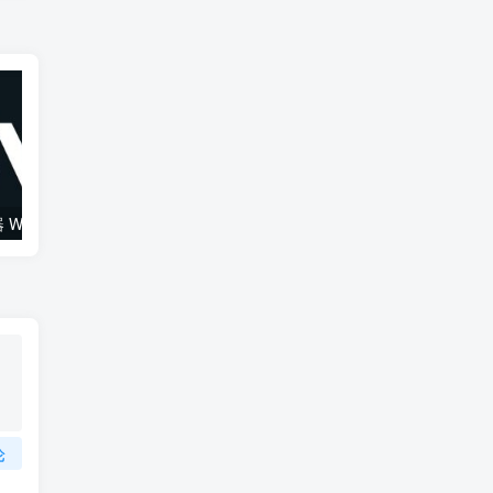
综合混音效果器 W16 Ultimate v2026.02.14 VR
120套 康泰克原厂音色（1组）Native Instruments Kontakt
论