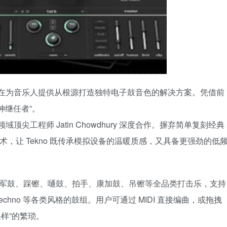
kno，旨在为音乐人提供从根源打造独特电子鼓音色的解决方案。凭借前
神继任者”。
模领域顶尖工程师 Jatin Chowdhury 深度合作。摒弃简单复刻经典
术，让 Tekno 既传承模拟设备的温暖质感，又具备更强劲的低
底鼓、军鼓、踩镲、嗵鼓、拍手、康加鼓、吊镲等全品类打击乐，支持
hno 等各类风格的鼓组。用户可通过 MIDI 直接编曲，或拖拽
采样”的繁琐。