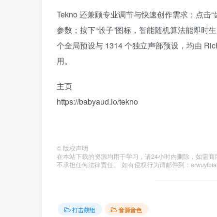
Tekno 还兼顾专业调节与快速创作需求：点
参数；按下“骰子”图标，智能随机算法能即时
个全局预设与 1314 个独立声部预设，均由 Richa
用。
主页
https://babyaud.io/tekno
©
版权声明
在本站下载的资源均用于学习，请24小时内删除，如需商
不承担任何法律责任。 如有侵权行为请邮件到：erwuyibi
打击鼓组
音源音色