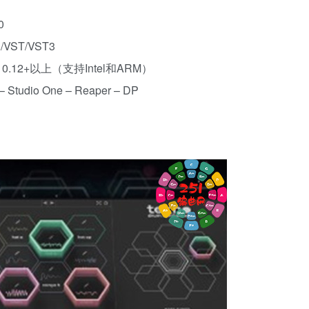
0
VST/VST3
10.12+以上（支持Intel和ARM）
 Studio One – Reaper – DP