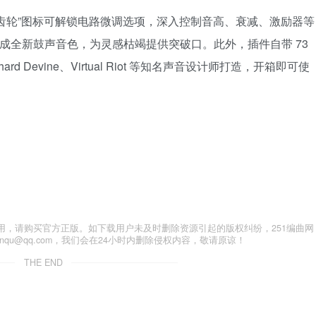
击“齿轮”图标可解锁电路微调选项，深入控制音高、衰减、激励器等
生成全新鼓声音色，为灵感枯竭提供突破口。此外，插件自带 73
rd Devine、Virtual Riot 等知名声音设计师打造，开箱即可使
用，请购买官方正版。如下载用户未及时删除资源引起的版权纠纷，251编曲网
anqu@qq.com，我们会在24小时内删除侵权内容，敬请原谅！
THE END