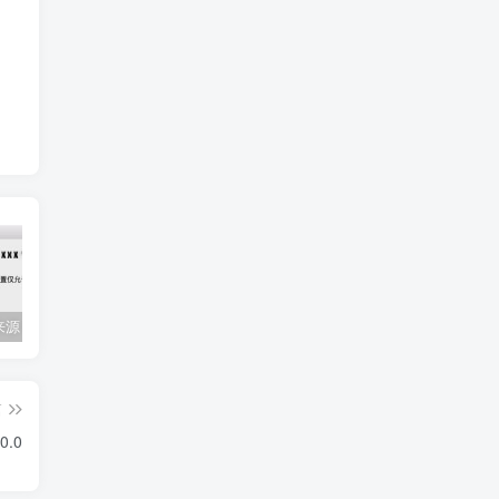
Mac任何来源 安装应用提示 因为它来自身份不明的开发者
关闭防火墙 Windows防火墙如何关闭
会员专属资源 （2026.06.08更新）
篇
0.0