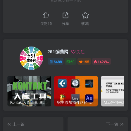
喜欢就支持一下吧
点赞
15
分享
收藏
251编曲网
关注
6488
60
195
142W+
Kontakt入库工具 康泰克入库教程
宿主添加插件路径 插件路径设置 VSTPlugins路径
上一篇
下一篇