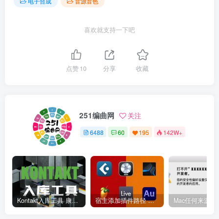
电子合成
音源音色
喜欢就支持一下吧
点赞
10
分享
收藏
251编曲网
关注
6488
60
195
142W+
Kontakt入库工具 康泰克入库教程
宿主添加插件路径 插件路径设置 VSTPlugins路径