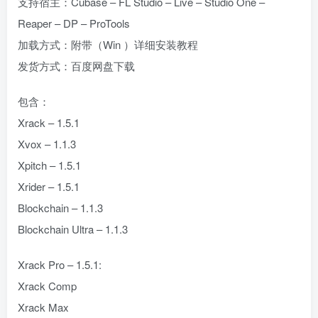
支持宿主：Cubase – FL Studio – Live – Studio One –
Reaper – DP – ProTools
加载方式：附带（Win ）详细安装教程
发货方式：百度网盘下载
包含：
Xrack – 1.5.1
Xvox – 1.1.3
Xpitch – 1.5.1
Xrider – 1.5.1
Blockchain – 1.1.3
Blockchain Ultra – 1.1.3
Xrack Pro – 1.5.1:
Xrack Comp
Xrack Max