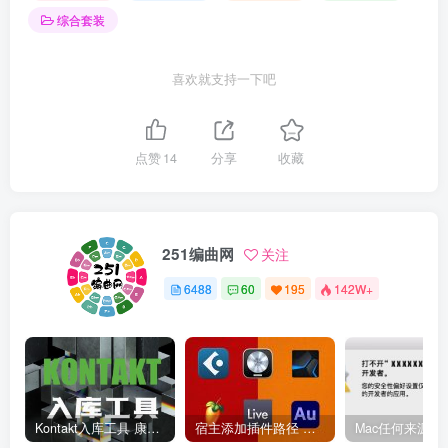
综合套装
喜欢就支持一下吧
点赞
14
分享
收藏
251编曲网
关注
6488
60
195
142W+
Kontakt入库工具 康泰克入库教程
宿主添加插件路径 插件路径设置 VSTPlugins路径