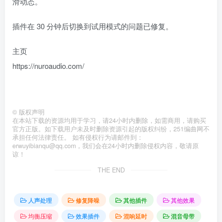
滑动态。
插件在 30 分钟后切换到试用模式的问题已修复。
主页
https://nuroaudio.com/
©
版权声明
在本站下载的资源均用于学习，请24小时内删除，如需商用，请购买
官方正版。如下载用户未及时删除资源引起的版权纠纷，251编曲网不
承担任何法律责任。 如有侵权行为请邮件到：
erwuyibianqu@qq.com，我们会在24小时内删除侵权内容，敬请原
谅！
THE END
人声处理
修复降噪
其他插件
其他效果
均衡压缩
效果插件
混响延时
混音母带