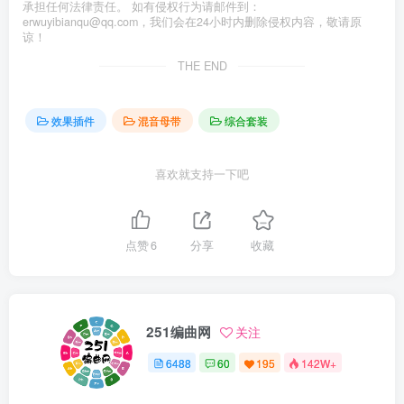
承担任何法律责任。 如有侵权行为请邮件到：
erwuyibianqu@qq.com，我们会在24小时内删除侵权内容，敬请原
谅！
THE END
效果插件
混音母带
综合套装
喜欢就支持一下吧
点赞
6
分享
收藏
251编曲网
关注
6488
60
195
142W+