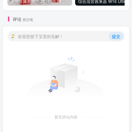
会员专属资源 （2026.06.08更新）
综合混音效果器 W1
评论
抢沙发
欢迎您留下宝贵的见解！
提交
暂无评论内容