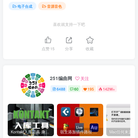
电子合成
音源音色
喜欢就支持一下吧
点赞
15
分享
收藏
251编曲网
关注
6488
60
195
142W+
Kontakt入库工具 康泰克入库教程
宿主添加插件路径 插件路径设置 VSTPlugins路径