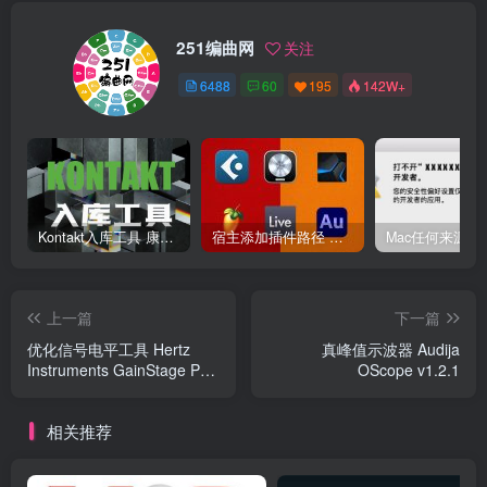
251编曲网
关注
6488
60
195
142W+
Kontakt入库工具 康泰克入库教程
宿主添加插件路径 插件路径设置 VSTPlugins路径
上一篇
下一篇
优化信号电平工具 Hertz
真峰值示波器 Audija
Instruments GainStage Pro
OScope v1.2.1
v1.0.11 Win
相关推荐