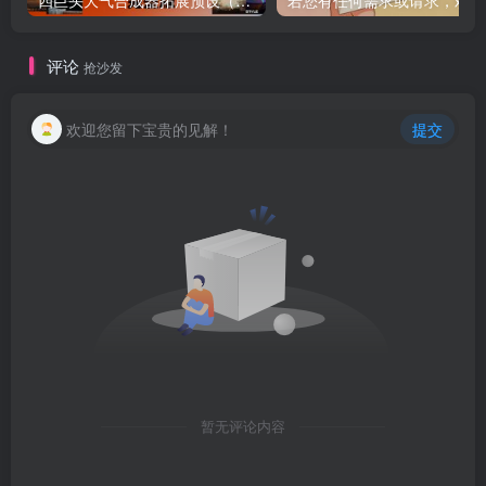
四巨头大气合成器拓展预设（全家桶）Spectrasonics for Omnisphere 2（Synth Presets）（Omnisphere2 扩展）（包含Bob Moog Tribute Library Sonic Extensions Nylon Sky Seismic Shock Unclean Machine Undercurreent @80.ymar – Xenon Audiority Darkscapes Aberration Mach I BADLANDS Beautiful Void Audio Autumn Choirs Fragments Tapes From The Attic Time Dilation Chronicles from the Stars CineTrance_Movements Dark Energy Equilibrium 2 Essential Genesis Elements – Dystopian Rains Heartwood Soundware Hardwired Human Voices Redux Luftrum 3 2024 Ambient 3 LUFTRUM EXPANSE 3 Mistral Unizion Music_MISTRAL INTENSITY Omnisphere Psytrance Presets 2 Zenhiser Plughugger Atmospheric Guitar Plughugger Voices of Eclipse PlugInGuru Beautifully Broken PlugInGuru MegaMagic Dreams Prospective Radiant Shadows Sonic Atoms Baltic Shimmers Sonic Underworld Pandorum SPLASH Stingray Instruments Majesty SE Retropolis String Audio Darkless Infrared Lightless Unhuman StudioPlug Lucid Parasite Popstyle Power Uzi Wrld Vision (Omnisphere Bank) The Very Loud Indeed Co Omnisphere Grafos Irazu Tom Wolfe’s Atomos Lunnen Tom Wolfe s Oblivion Tom Wolfes Solus Triple Spiral Audio Evolution Extinction Extended Extinction Foundations Journeys 2 Extended Reveries Rust Extended Singularity Springendal Tonewood Extended Winter Solstice Zembla TWS – Majestica Vol 1 TWS – Vinyl TWS Polar Ice X Vangelis for Omnisphere Vicious Antelope 12 Gods Aphrodite Apollo Ares Artemis Athena Demeter Hephaestus Hera Hermes Hestia Poseidon Zeus Xcess for All Dream Keys Xcess for All Magical Garden）
若
评论
抢沙发
欢迎您留下宝贵的见解！
提交
暂无评论内容