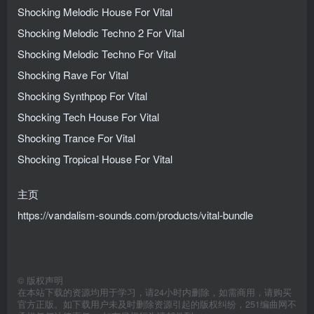
Shocking Melodic House For Vital
Shocking Melodic Techno 2 For Vital
Shocking Melodic Techno For Vital
Shocking Rave For Vital
Shocking Synthpop For Vital
Shocking Tech House For Vital
Shocking Trance For Vital
Shocking Tropical House For Vital
主页
https://vandalism-sounds.com/products/vital-bundle
©
版权声明
在本站下载的资源均用于学习，请24小时内删除，如需商用，请购买
官方正版。如下载用户未及时删除资源引起的版权纠纷，251编曲网不