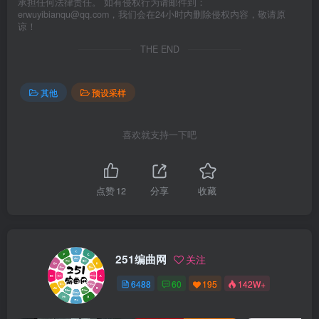
承担任何法律责任。 如有侵权行为请邮件到：
erwuyibianqu@qq.com，我们会在24小时内删除侵权内容，敬请原
谅！
THE END
其他
预设采样
喜欢就支持一下吧
点赞
12
分享
收藏
251编曲网
关注
6488
60
195
142W+