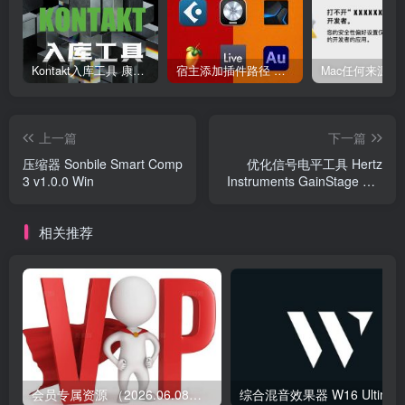
Kontakt入库工具 康泰克入库教程
宿主添加插件路径 插件路径设置 VSTPlugins路径
上一篇
下一篇
压缩器 Sonbile Smart Comp
优化信号电平工具 Hertz
3 v1.0.0 Win
Instruments GainStage Pro
v1.0.11 Win
相关推荐
会员专属资源 （2026.06.08更新）
综合混音效果器 W1