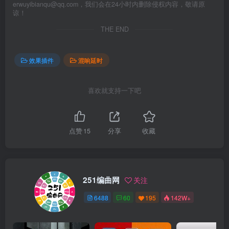
erwuyibianqu@qq.com，我们会在24小时内删除侵权内容，敬请原
谅！
THE END
效果插件
混响延时
喜欢就支持一下吧
点赞
15
分享
收藏
251编曲网
关注
6488
60
195
142W+