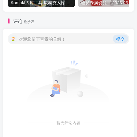
Kontakt入库工具 康泰克入库教程
会员专属资源 （2026.
评论
抢沙发
欢迎您留下宝贵的见解！
提交
暂无评论内容