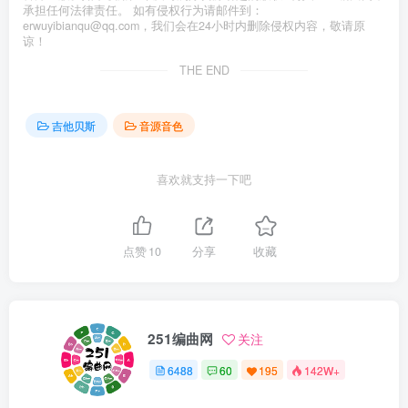
承担任何法律责任。 如有侵权行为请邮件到：
erwuyibianqu@qq.com，我们会在24小时内删除侵权内容，敬请原
谅！
THE END
吉他贝斯
音源音色
喜欢就支持一下吧
点赞
10
分享
收藏
251编曲网
关注
6488
60
195
142W+