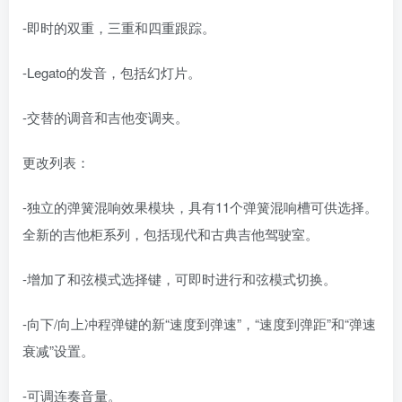
-即时的双重，三重和四重跟踪。
-Legato的发音，包括幻灯片。
-交替的调音和吉他变调夹。
更改列表：
-独立的弹簧混响效果模块，具有11个弹簧混响槽可供选择。
全新的吉他柜系列，包括现代和古典吉他驾驶室。
-增加了和弦模式选择键，可即时进行和弦模式切换。
-向下/向上冲程弹键的新“速度到弹速”，“速度到弹距”和“弹速
衰减”设置。
-可调连奏音量。