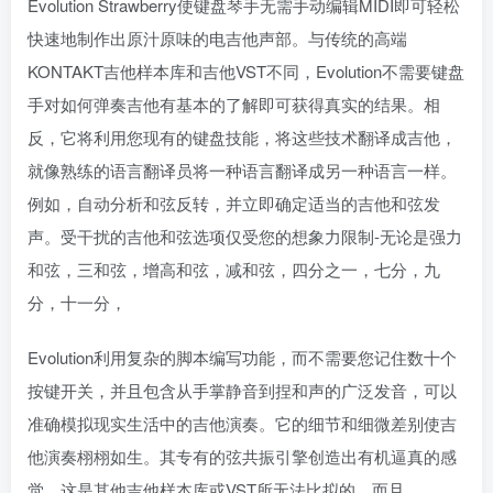
Evolution Strawberry使键盘琴手无需手动编辑MIDI即可轻松
快速地制作出原汁原味的电吉他声部。与传统的高端
KONTAKT吉他样本库和吉他VST不同，Evolution不需要键盘
手对如何弹奏吉他有基本的了解即可获得真实的结果。相
反，它将利用您现有的键盘技能，将这些技术翻译成吉他，
就像熟练的语言翻译员将一种语言翻译成另一种语言一样。
例如，自动分析和弦反转，并立即确定适当的吉他和弦发
声。受干扰的吉他和弦选项仅受您的想象力限制-无论是强力
和弦，三和弦，增高和弦，减和弦，四分之一，七分，九
分，十一分，
Evolution利用复杂的脚本编写功能，而不需要您记住数十个
按键开关，并且包含从手掌静音到捏和声的广泛发音，可以
准确模拟现实生活中的吉他演奏。它的细节和细微差别使吉
他演奏栩栩如生。其专有的弦共振引擎创造出有机逼真的感
觉，这是其他吉他样本库或VST所无法比拟的。而且，