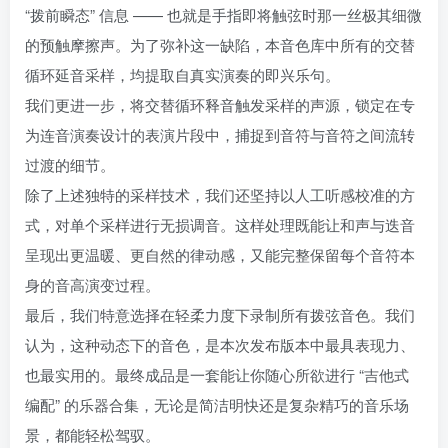
“拨前瞬态” 信息 —— 也就是手指即将触弦时那一丝极其细微
的预触摩擦声。为了弥补这一缺陷，本音色库中所有的交替
循环延音采样，均提取自真实演奏的即兴乐句。
我们更进一步，将交替循环释音触发采样的声源，锁定在专
为连音演奏设计的表演片段中，捕捉到音符与音符之间流转
过渡的细节。
除了上述独特的采样技术，我们还坚持以人工听感校准的方
式，对单个采样进行无损调音。这样处理既能让和声与迭音
呈现出更温暖、更自然的律动感，又能完整保留每个音符本
身的音高演变过程。
最后，我们特意选择在轻柔力度下录制所有拨弦音色。我们
认为，这种动态下的音色，是本次发布版本中最具表现力、
也最实用的。最终成品是一套能让你随心所欲进行 “吉他式
编配” 的乐器合集，无论是简洁明快还是复杂精巧的音乐场
景，都能轻松驾驭。