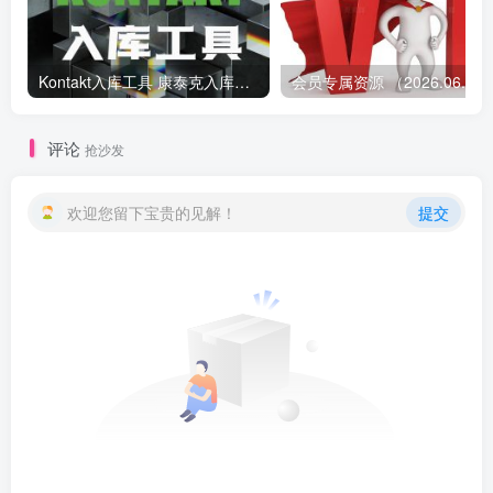
Kontakt入库工具 康泰克入库教程
会员专属资源 （2026.
评论
抢沙发
欢迎您留下宝贵的见解！
提交