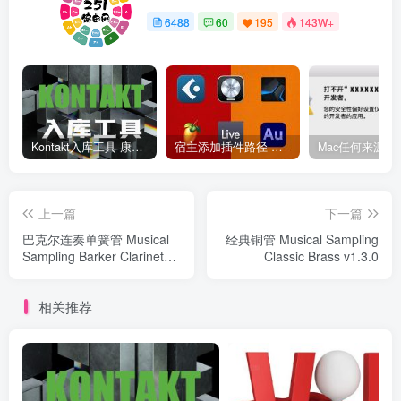
6488
60
195
143W+
Kontakt入库工具 康泰克入库教程
宿主添加插件路径 插件路径设置 VSTPlugins路径
上一篇
下一篇
巴克尔连奏单簧管 Musical
经典铜管 Musical Sampling
Sampling Barker Clarinet
Classic Brass v1.3.0
v1.1.0
相关推荐