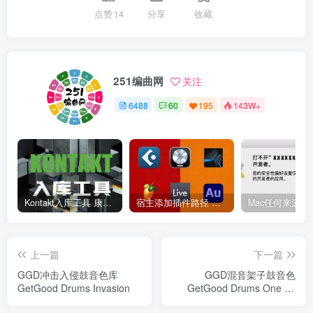
点赞
14
分享
收藏
251编曲网
关注
6488
60
195
143W+
Kontakt入库工具 康泰克入库教程
宿主添加插件路径 插件路径设置 VSTPlugins路径
上一篇
下一篇
GGD冲击入侵鼓音色库
GGD混音架子鼓音色
GetGood Drums Invasion
GetGood Drums One Kit
Wonder Architects