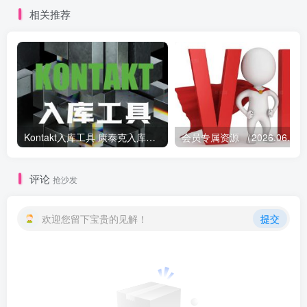
相关推荐
Kontakt入库工具 康泰克入库教程
会员专属资源 （2026.
评论
抢沙发
欢迎您留下宝贵的见解！
提交