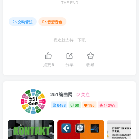
THE END
交响管弦
音源音色
喜欢就支持一下吧
点赞
8
分享
收藏
251编曲网
关注
6488
60
195
142W+