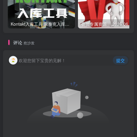
Kontakt入库工具 康泰克入库教程
会员专属资源 （2026.
评论
抢沙发
欢迎您留下宝贵的见解！
提交