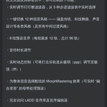
・实时调节叮叮镲滤波器，从 5 种步进滤波表中实时选择
・一键切换 12 种混音风格 —— 涵盖传统、科技舞曲、声音
设计等各类风格（及所有中间过渡风格）
・8 组预设音序（每组最多 12 轨，总计 96 轨）
・音符时长调节
・实时动态控制（可将打击乐轨道从极弱（ppp）调节至极
强（fff））
・为整体混音选择酷炫的 MorphMastering 效果（可实时 “融
合变形” 的母带处理预设）
・完全访问 LADD 音序库及音序编辑器