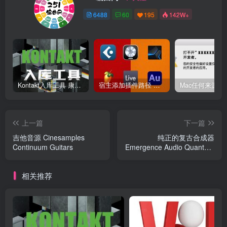
6488
60
195
142W+
Kontakt入库工具 康泰克入库教程
宿主添加插件路径 插件路径设置 VSTPlugins路径
上一篇
下一篇
吉他音源 Cinesamples
纯正的复古合成器
Continuum Guitars
Emergence Audio Quantum
Source Code v2.0.0
相关推荐