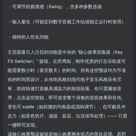
・可调节的摇摆感（Swing），含多种参数选项
・输入量化（可锁定到数字音频工作站或独立运行时使用）
・独特的人性化功能
主页面最引人注目的功能是中央的 “核心效果切换器（Key
FX Switcher）” 旋钮。众所周知，制作优质的打击乐轨道可
能需要数小时（甚至数天）的时间。所有这些预设均为节省
你的时间而设计，从传统风格到现代电子音乐风格应有尽
有，助你快速打造极具感染力的鼓组段落。你只需播放音
序，点击这些按钮，即可改变整个演奏的混音效果和音色。
变化可 subtle（如轻微的均衡器或混响调节），也可极具冲
击力（如音色切片、滤波、延迟、位压缩等处理）—— 只需
一键即可实现。
该核心效果预设旋钮是核心效果脚本状态的简化呈现。若想