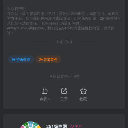
©
版权声明
在本站下载的资源均用于学习，请24小时内删除，如需商用，请购买
官方正版。如下载用户未及时删除资源引起的版权纠纷，251编曲网不
承担任何法律责任。 如有侵权行为请邮件到：
erwuyibianqu@qq.com，我们会在24小时内删除侵权内容，敬请原
谅！
THE END
打击鼓组
音源音色
喜欢就支持一下吧
点赞
6
分享
收藏
251编曲网
关注