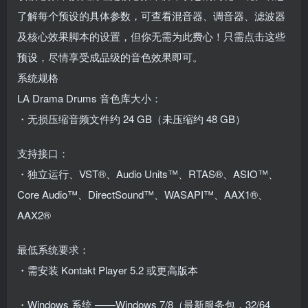
了解每个预设的具体参数，可查看混音器、调音器、滤波器
及核心效果脚本的设置，但你无需为此费心！只需点击这些
预设，尽情享受成品级的音色效果即可。
系统规格
LA Drama Drums 音色库大小：
・无损压缩音频文件约 24 GB（未压缩约 48 GB）
支持接口：
・独立运行、VST®、Audio Units™、RTAS®、ASIO™、
Core Audio™、DirectSound™、WASAPI™、AAX1®、
AAX2®
最低系统要求：
・需安装 Kontakt Player 5.2 或更高版本
・Windows 系统 ——Windows 7/8（最新服务包，32/64