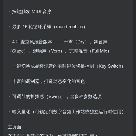
・按键触发 MIDI 音序
・最多 16 轮循环采样（round-robbins）
・4 种麦克风混音版本 —— 干声（Dry）、舞台声
（Stage）、混响声（Verb）、完整混音（Full Mix）
・一键切换成品级混音的实时键位切换控制（Key Switch）
・丰富的调制器，打造动态变化的音色
・可调节的摇摆感（Swing），含多种参数选项
・输入量化（可锁定到数字音频工作站或独立运行时使用）
主页面
在主页面及其标签页中，你可控制以下功能：