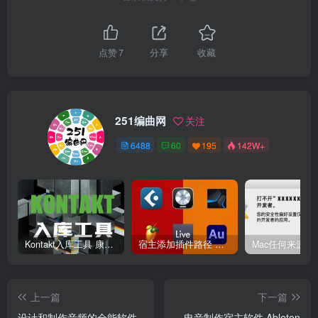
点赞
7
分享
收藏
251编曲网
关注
6488
60
195
142W+
Kontakt入库工具 康泰克入库教程
宿主添加插件路径 插件路径设置 VSTPlugins路径
上一篇
下一篇
设计和制作音频的全能软件
电音制作宿主软件 Ableton