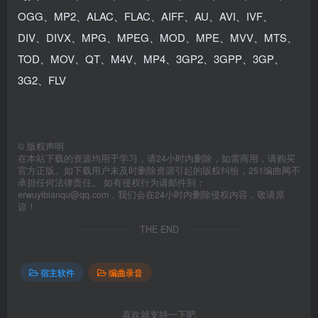
OGG、MP2、ALAC、FLAC、AIFF、AU、AVI、IVF、
DIV、DIVX、MPG、MPEG、MOD、MPE、MVV、MTS、
TOD、MOV、QT、M4V、MP4、3GP2、3GPP、3GP、
3G2、FLV
©
版权声明
在本站下载的资源均用于学习，请24小时内删除，如需商用，请购买
官方正版。如下载用户未及时删除资源引起的版权纠纷，251编曲网不
承担任何法律责任。 如有侵权行为请邮件到：
erwuyibianqu@qq.com，我们会在24小时内删除侵权内容，敬请原
谅！
THE END
宿主软件
编曲录音
喜欢就支持一下吧