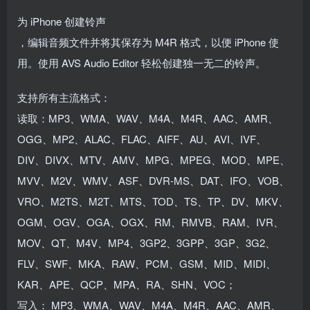
为 iPhone 创建铃声
，编辑音频文件并将其保存为 M4R 格式，以便 iPhone 使
用。使用 AVS Audio Editor 轻松创建独一无二的铃声。
支持所有主流格式：
读取：MP3、WMA、WAV、M4A、M4R、AAC、AMR、
OGG、MP2、ALAC、FLAC、AIFF、AU、AVI、IVF、
DIV、DIVX、MTV、AMV、MPG、MPEG、MOD、MPE、
MVV、M2V、WMV、ASF、DVR-MS、DAT、IFO、VOB、
VRO、M2TS、M2T、MTS、TOD、TS、TP、DV、MKV、
OGM、OGV、OGA、OGX、RM、RMVB、RAM、IVR、
MOV、QT、M4V、MP4、3GP2、3GPP、3GP、3G2、
FLV、SWF、MKA、RAW、PCM、GSM、MID、MIDI、
KAR、APE、QCP、MPA、RA、SHN、VOC；
写入： MP3、WMA、WAV、M4A、M4R、AAC、AMR、