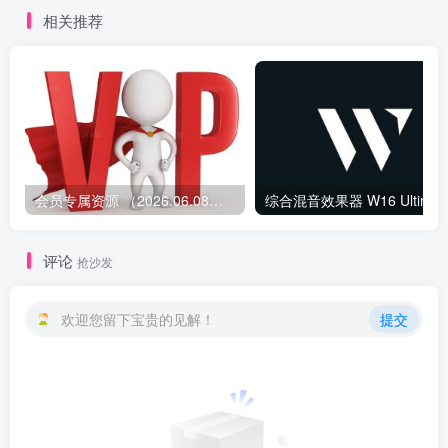
相关推荐
会员专属资源 （2026.06.08更新）
综合混音效果器 W1
评论
抢沙发
欢迎您留下宝贵的见解！
提交