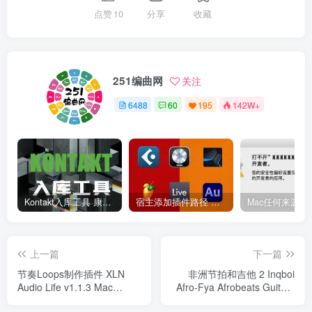
点赞
10
分享
收藏
251编曲网
关注
6488
60
195
142W+
Kontakt入库工具 康泰克入库教程
宿主添加插件路径 插件路径设置 VSTPlugins路径
上一篇
下一篇
节奏Loops制作插件 XLN
非洲节拍和吉他 2 Inqboi
Audio Life v1.1.3 Mac
Afro-Fya Afrobeats Guitars
HCiSO
2 WAV MiDi-FANTASTiC