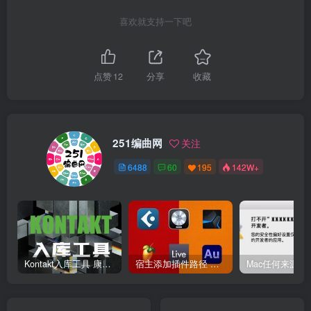
喜欢就支持一下吧
点赞
12
分享
收藏
251编曲网
关注
6488
60
195
142W+
Kontakt入库工具 康泰克入库教程
宿主添加插件路径 插件路径设置 VSTPlugins路径