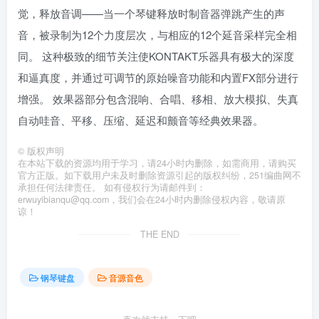
觉，释放音调——当一个琴键释放时制音器弹跳产生的声
音，被录制为12个力度层次，与相应的12个延音采样完全相
同。 这种极致的细节关注使KONTAKT乐器具有极大的深度
和逼真度，并通过可调节的原始噪音功能和内置FX部分进行
增强。 效果器部分包含混响、合唱、移相、放大模拟、失真
自动哇音、平移、压缩、延迟和颤音等经典效果器。
©
版权声明
在本站下载的资源均用于学习，请24小时内删除，如需商用，请购买
官方正版。如下载用户未及时删除资源引起的版权纠纷，251编曲网不
承担任何法律责任。 如有侵权行为请邮件到：
erwuyibianqu@qq.com，我们会在24小时内删除侵权内容，敬请原
谅！
THE END
钢琴键盘
音源音色