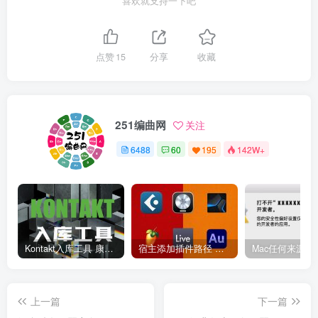
喜欢就支持一下吧
点赞
15
分享
收藏
251编曲网
关注
6488
60
195
142W+
Kontakt入库工具 康泰克入库教程
宿主添加插件路径 插件路径设置 VSTPlugins路径
上一篇
下一篇