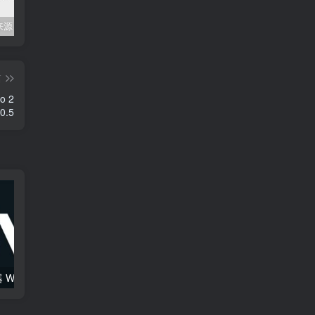
Mac任何来源 安装应用提示 因为它来自身份不明的开发者
关闭防火墙 Windows防火墙如何关闭
会员专属资源 （2026.06.08更新）
篇
o 2
.0.5
综合混音效果器 W16 Ultimate v2026.02.14 VR
120套 康泰克原厂音色（1组）Native Instruments Kontakt