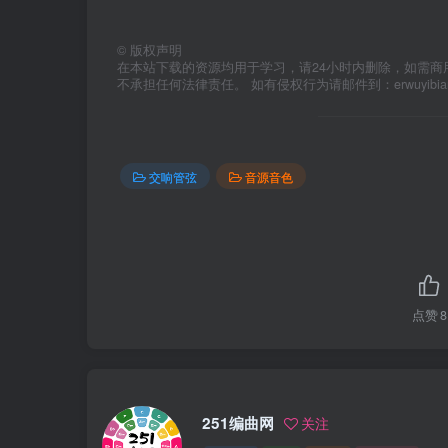
©
版权声明
在本站下载的资源均用于学习，请24小时内删除，如需商
不承担任何法律责任。 如有侵权行为请邮件到：erwuyibi
交响管弦
音源音色
点赞
8
251编曲网
关注