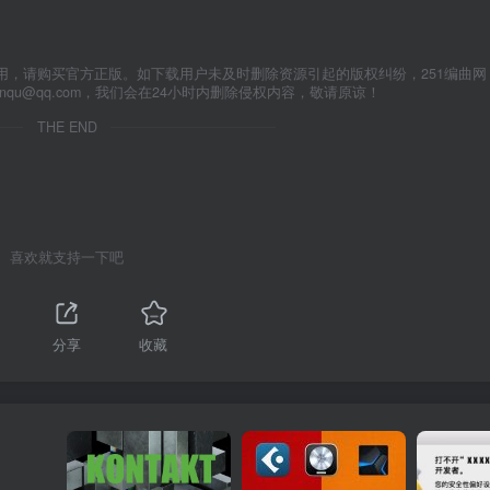
用，请购买官方正版。如下载用户未及时删除资源引起的版权纠纷，251编曲网
anqu@qq.com，我们会在24小时内删除侵权内容，敬请原谅！
THE END
喜欢就支持一下吧
分享
收藏