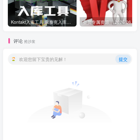
Kontakt入库工具 康泰克入库教程
会员专属资源 （2026.
评论
抢沙发
欢迎您留下宝贵的见解！
提交