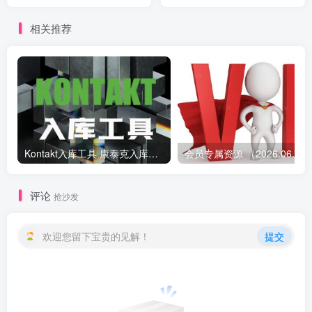
Strings Complete v2.0 （包
含 Cello Contrabass Viola
相关推荐
Violin）
Kontakt入库工具 康泰克入库教程
会员专属资源 （2026.
评论
抢沙发
欢迎您留下宝贵的见解！
提交