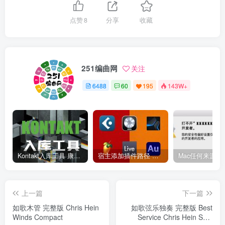
点赞
8
分享
收藏
251编曲网
关注
6488
60
195
143W+
Kontakt入库工具 康泰克入库教程
宿主添加插件路径 插件路径设置 VSTPlugins路径
上一篇
下一篇
如歌木管 完整版 Chris Hein
如歌弦乐独奏 完整版 Best
Winds Compact
Service Chris Hein Solo