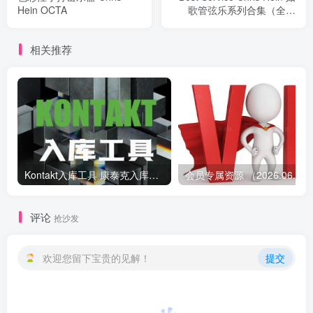
Hein OCTA
歌管弦乐系列合集（全家
桶）
相关推荐
Kontakt入库工具 康泰克入库教程
会员专属资源 （2026.
评论
抢沙发
欢迎您留下宝贵的见解！
提交