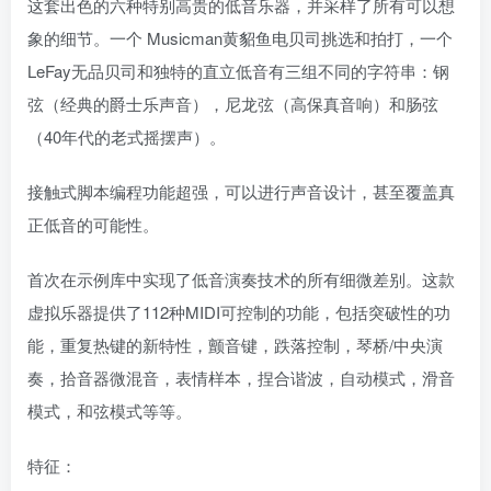
这套出色的六种特别高贵的低音乐器，并采样了所有可以想
象的细节。一个 Musicman黄貂鱼电贝司挑选和拍打，一个
LeFay无品贝司和独特的直立低音有三组不同的字符串：钢
弦（经典的爵士乐声音），尼龙弦（高保真音响）和肠弦
（40年代的老式摇摆声）。
接触式脚本编程功能超强，可以进行声音设计，甚至覆盖真
正低音的可能性。
首次在示例库中实现了低音演奏技术的所有细微差别。这款
虚拟乐器提供了112种MIDI可控制的功能，包括突破性的功
能，重复热键的新特性，颤音键，跌落控制，琴桥/中央演
奏，拾音器微混音，表情样本，捏合谐波，自动模式，滑音
模式，和弦模式等等。
特征：