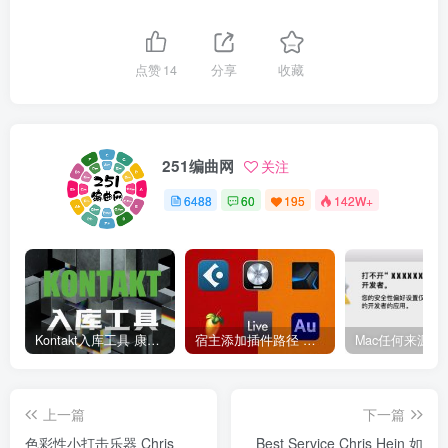
点赞
14
分享
收藏
251编曲网
关注
6488
60
195
142W+
Kontakt入库工具 康泰克入库教程
宿主添加插件路径 插件路径设置 VSTPlugins路径
上一篇
下一篇
色彩性小打击乐器 Chris
Best Service Chris Hein 如