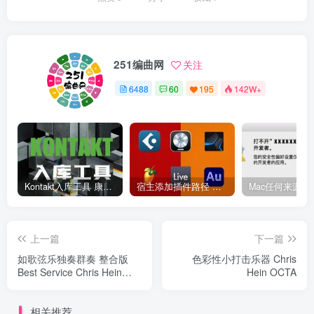
251编曲网
关注
6488
60
195
142W+
Kontakt入库工具 康泰克入库教程
宿主添加插件路径 插件路径设置 VSTPlugins路径
上一篇
下一篇
如歌弦乐独奏群奏 整合版
色彩性小打击乐器 Chris
Best Service Chris Hein
Hein OCTA
Strings Compact
相关推荐