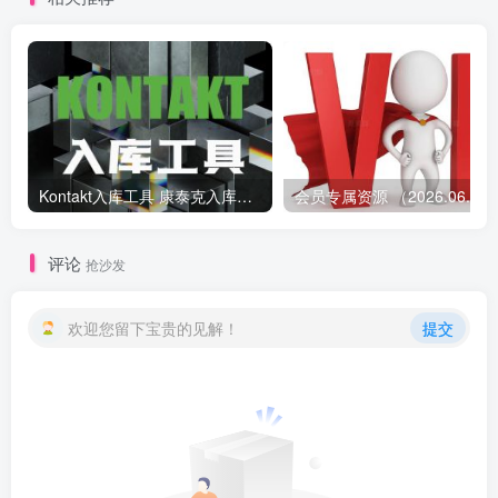
Kontakt入库工具 康泰克入库教程
会员专属资源 （2026.
评论
抢沙发
欢迎您留下宝贵的见解！
提交