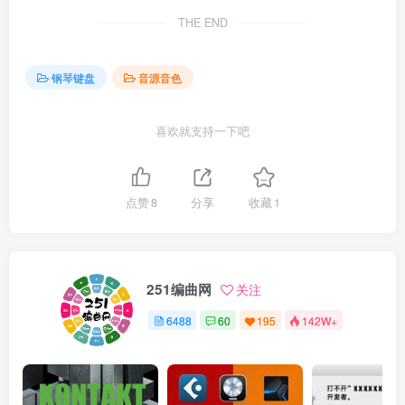
THE END
钢琴键盘
音源音色
喜欢就支持一下吧
点赞
8
分享
收藏
1
251编曲网
关注
6488
60
195
142W+