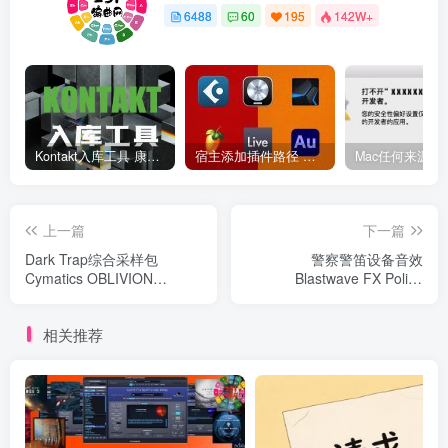
6488
60
195
142W+
Kontakt入库工具 康泰克入库教程
宿主添加插件路径 插件路径设置 VSTPlugins路径
上一篇
下一篇
Dark Trap综合采样包
警察警笛设备音效
Cymatics OBLIVION
Blastwave FX Police
Launch Edition WAV MIDI
Devices WAV
相关推荐