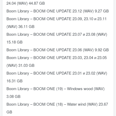
24.04 (WAV) 44.87 GB
Boom Library – BOOM ONE UPDATE 23.12 (WAV) 9.27 GB
Boom Library – BOOM ONE UPDATE 23.09, 23.10 и 23.11
(WAV) 36.11 GB
Boom Library – BOOM ONE UPDATE 23.07 и 23.08 (WAV)
15.18 GB
Boom Library – BOOM ONE UPDATE 23.06 (WAV) 9.92 GB
Boom Library – BOOM ONE UPDATE 23.03, 23.04 и 23.05
(WAV) 31.03 GB
Boom Library – BOOM ONE UPDATE 23.01 и 23.02 (WAV)
16.31 GB
Boom Library – BOOM ONE (19) – Windows wood (WAV)
3.08 GB
Boom Library – BOOM ONE (18) – Water wind (WAV) 23.67
GB