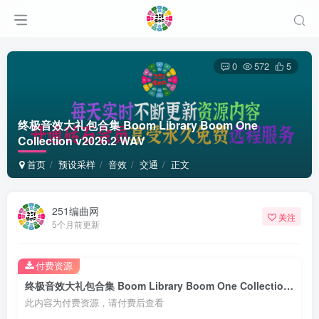
0
572
5
终极音效大礼包合集 Boom Library Boom One
Collection v2026.2 WAV
首页
预设采样
音效
交通
正文
251编曲网
关注
5个月前更新
付费资源
终极音效大礼包合集 Boom Library Boom One Collection v2026.2 WAV
此内容为付费资源，请付费后查看