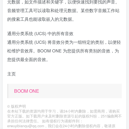
元数据，如文件描述和关键字，以便快速找到要找的声音。
音频管理工具可以读取和处理元数据。某些数字音频工作站
的搜索工具也能读取嵌入的元数据。
通用分类系统 (UCS) 中的所有音效
通用分类系统 (UCS) 将音效分类为一组特定的类别，以便轻
松维护音效库。BOOM ONE 为您提供所有类别的音效，为
您提供最全面的音效。
主页
BOOM ONE
©
版权声明
在本站下载的资源均用于学习，请24小时内删除，如需商用，请购买
官方正版。如下载用户未及时删除资源引起的版权纠纷，251编曲网不
承担任何法律责任。 如有侵权行为请邮件到：
erwuyibianqu@qq.com，我们会在24小时内删除侵权内容，敬请原