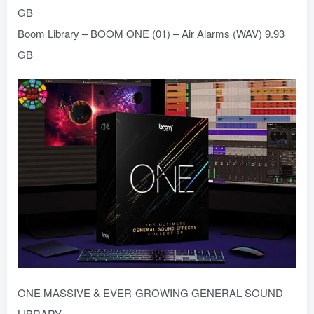
GB
Boom Library – BOOM ONE (01) – Air Alarms (WAV) 9.93
GB
ONE MASSIVE & EVER-GROWING GENERAL SOUND
LIBRARY