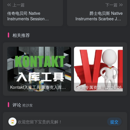
上一篇
下一篇
传奇电贝司 Native
爵士电贝斯 Native
Instruments Session
Instruments Scarbee Jay-
Bassist Prime Bass v1.0.2
Bass
相关推荐
Kontakt入库工具 康泰克入库教程
会员专属资源 （2026.
评论
抢沙发
欢迎您留下宝贵的见解！
提交