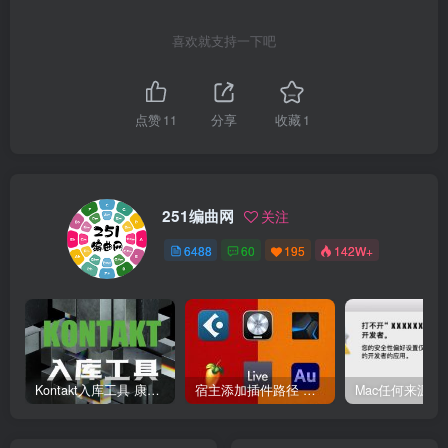
喜欢就支持一下吧
点赞
11
分享
收藏
1
251编曲网
关注
6488
60
195
142W+
Kontakt入库工具 康泰克入库教程
宿主添加插件路径 插件路径设置 VSTPlugins路径