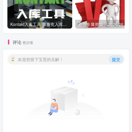
Kontakt入库工具 康泰克入库教程
会员专属资源 （2026.
评论
抢沙发
欢迎您留下宝贵的见解！
提交