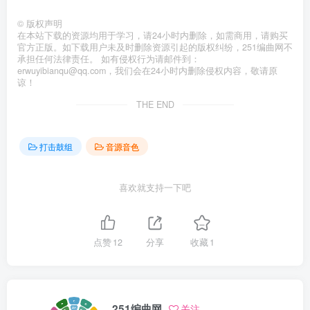
©
版权声明
在本站下载的资源均用于学习，请24小时内删除，如需商用，请购买
官方正版。如下载用户未及时删除资源引起的版权纠纷，251编曲网不
承担任何法律责任。 如有侵权行为请邮件到：
erwuyibianqu@qq.com，我们会在24小时内删除侵权内容，敬请原
谅！
THE END
打击鼓组
音源音色
喜欢就支持一下吧
点赞
12
分享
收藏
1
251编曲网
关注