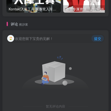
Kontakt入库工具 康泰克入库教程
会员专属资源 （2026.
评论
抢沙发
欢迎您留下宝贵的见解！
提交
暂无评论内容