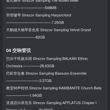
老式钢琴 Strezov Sampling The Muted Seiler
——————————–549MB
羽管键琴 Strezov Sampling Harpsichord
————————————-7.25GB
天鹅绒大钢琴音色库 Strezov Sampling Velvet Grand
————————82GB
04 交响管弦
巴尔干民族乐团 Strezov Sampling BALKAN Ethnic
Orchestra ————–28.63GB
巴松管合奏 Strezov Sampling Bassoon Ensemble
—————————3.37GB
教堂钟声铃铛 Strezov Sampling KAMBANITE Church Bells
——————-1.94GB
灵感启示录弦乐 Strezov Sampling AFFLATUS Chapter I
Strings v1.3 ———-28.65GB