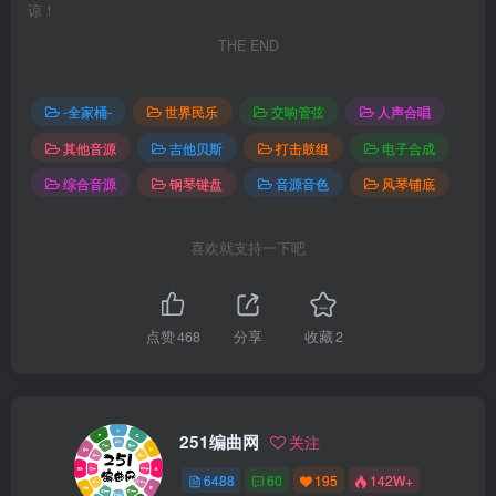
谅！
THE END
-全家桶-
世界民乐
交响管弦
人声合唱
其他音源
吉他贝斯
打击鼓组
电子合成
综合音源
钢琴键盘
音源音色
风琴铺底
喜欢就支持一下吧
点赞
468
分享
收藏
2
251编曲网
关注
6488
60
195
142W+