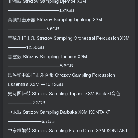
非洲鼓 Strezov Sampling Djembe X3M
———————————8.21GB
高频打击乐器 Strezov Sampling Lightning X3M
————————-5.6GB
管弦乐打击乐 Strezov Sampling Orchestral Percussion X3M
————12.56GB
雷霆鼓 Strezov Sampling Thunder X3M
———————————-5.6GB
民族和电影打击乐合集 Strezov Sampling Percussion
Essentials X3M —10.12GB
史诗图班鼓 Strezov Sampling Tupans X3M Kontakt音色
—————-2.3GB
中东鼓 Strezov Sampling Darbuka X3M KONTAKT
———————-6.7GB
中东框架鼓 Strezov Sampling Frame Drum X3M KONTAKT