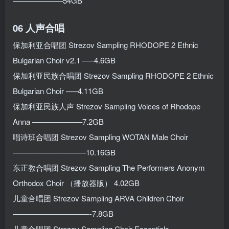
——————–54GB
06 人声合唱
保加利亚合唱团 Strezov Sampling RHODOPE 2 Ethnic
Bulgarian Choir v2.1 —–4.6GB
保加利亚民族合唱团 Strezov Sampling RHODOPE 2 Ethnic
Bulgarian Choir —–4.11GB
保加利亚民族人声 Strezov Sampling Voices of Rhodope
Anna ——————–7.2GB
唱诗班合唱团 Strezov Sampling WOTAN Male Choir
—————————–10.16GB
东正教合唱团 Strezov Sampling The Performers Anonym
Orthodox Choir （播放器版） 4.02GB
儿童合唱团 Strezov Sampling ARVA Children Choir
——————————-7.8GB
儿童合唱团 Strezov Sampling Choir Essentials