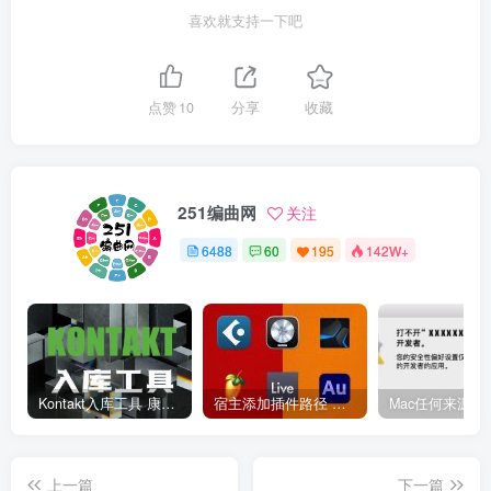
喜欢就支持一下吧
点赞
10
分享
收藏
251编曲网
关注
6488
60
195
142W+
Kontakt入库工具 康泰克入库教程
宿主添加插件路径 插件路径设置 VSTPlugins路径
上一篇
下一篇