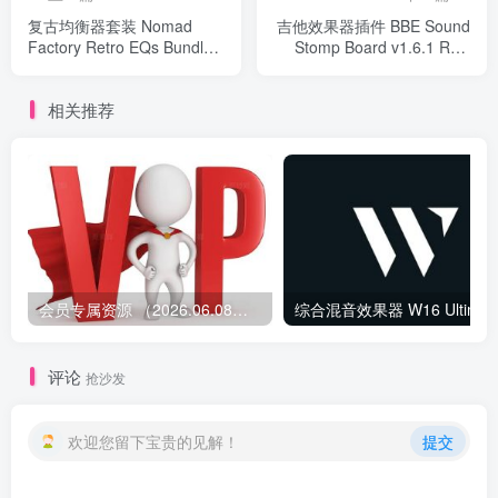
复古均衡器套装 Nomad
吉他效果器插件 BBE Sound
Factory Retro EQs Bundle
Stomp Board v1.6.1 R2R
v2.1.0 R2R Win
Win
相关推荐
会员专属资源 （2026.06.08更新）
综合混音效果器 W1
评论
抢沙发
欢迎您留下宝贵的见解！
提交