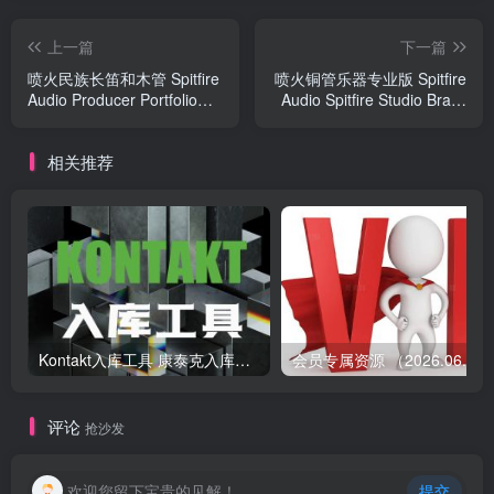
上一篇
下一篇
喷火民族长笛和木管 Spitfire
喷火铜管乐器专业版 Spitfire
Audio Producer Portfolio
Audio Spitfire Studio Brass
Andy Findon Kit Bag
Professional
相关推荐
Kontakt入库工具 康泰克入库教程
会员专属资源 （2026.
评论
抢沙发
欢迎您留下宝贵的见解！
提交