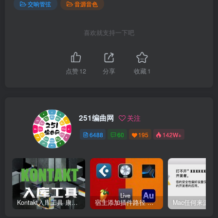
交响管弦
音源音色
喜欢就支持一下吧
点赞
12
分享
收藏
1
251编曲网
关注
6488
60
195
142W+
Kontakt入库工具 康泰克入库教程
宿主添加插件路径 插件路径设置 VSTPlugins路径