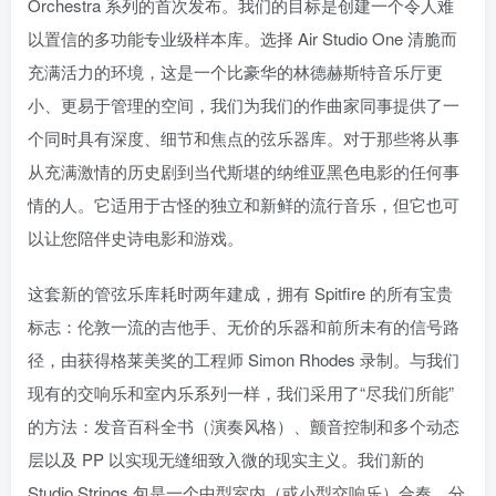
Orchestra 系列的首次发布。我们的目标是创建一个令人难
以置信的多功能专业级样本库。选择 Air Studio One 清脆而
充满活力的环境，这是一个比豪华的林德赫斯特音乐厅更
小、更易于管理的空间，我们为我们的作曲家同事提供了一
个同时具有深度、细节和焦点的弦乐器库。对于那些将从事
从充满激情的历史剧到当代斯堪的纳维亚黑色电影的任何事
情的人。它适用于古怪的独立和新鲜的流行音乐，但它也可
以让您陪伴史诗电影和游戏。
这套新的管弦乐库耗时两年建成，拥有 Spitfire 的所有宝贵
标志：伦敦一流的吉他手、无价的乐器和前所未有的信号路
径，由获得格莱美奖的工程师 Simon Rhodes 录制。与我们
现有的交响乐和室内乐系列一样，我们采用了“尽我们所能”
的方法：发音百科全书（演奏风格）、颤音控制和多个动态
层以及 PP 以实现无缝细致入微的现实主义。我们新的
Studio Strings 包是一个中型室内（或小型交响乐）合奏，分