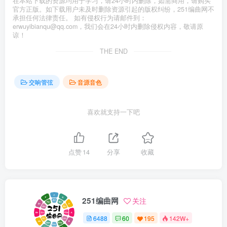
在本站下载的资源均用于学习，请24小时内删除，如需商用，请购买
官方正版。如下载用户未及时删除资源引起的版权纠纷，251编曲网不
承担任何法律责任。 如有侵权行为请邮件到：
erwuyibianqu@qq.com，我们会在24小时内删除侵权内容，敬请原
谅！
THE END
交响管弦
音源音色
喜欢就支持一下吧
点赞
14
分享
收藏
251编曲网
关注
6488
60
195
142W+