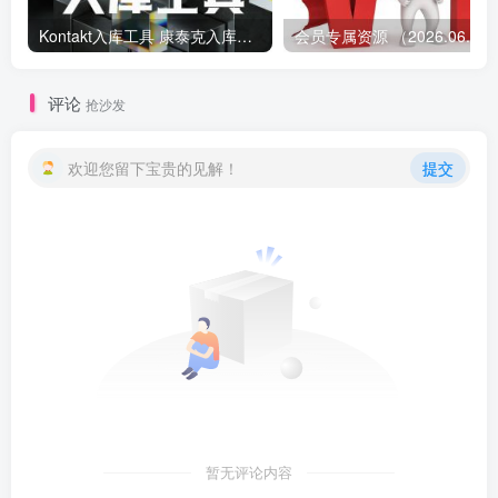
Kontakt入库工具 康泰克入库教程
会员专属资源 （2026.
评论
抢沙发
欢迎您留下宝贵的见解！
提交
暂无评论内容