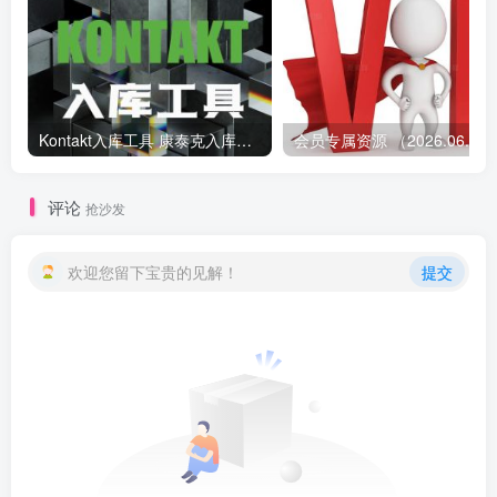
Kontakt入库工具 康泰克入库教程
会员专属资源 （2026.
评论
抢沙发
欢迎您留下宝贵的见解！
提交