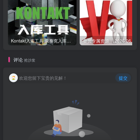
Kontakt入库工具 康泰克入库教程
会员专属资源 （2026.
评论
抢沙发
欢迎您留下宝贵的见解！
提交