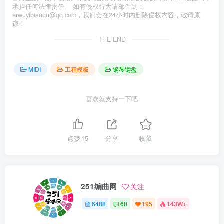
承担任何法律责任。 如有侵权行为请邮件到：
erwuyibianqu@qq.com，我们会在24小时内删除侵权内容，敬请原
谅！
THE END
MIDI
工程模板
钢琴键盘
喜欢就支持一下吧
点赞
15
分享
收藏
251编曲网
关注
6488
60
195
143W+