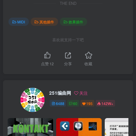
THE END
MIDI
其他插件
效果插件
喜欢就支持一下吧
点赞
12
分享
收藏
251编曲网
关注
6488
60
195
142W+