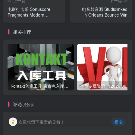
上一篇
下一篇
电影打击乐 Sonuscore
电音鼓音源 Studiolinked
Fragments Modern
N’Orleans Bounce Win
Percussion
相关推荐
Kontakt入库工具 康泰克入库教程
会员专属资源 （2026.
评论
抢沙发
欢迎您留下宝贵的见解！
提交