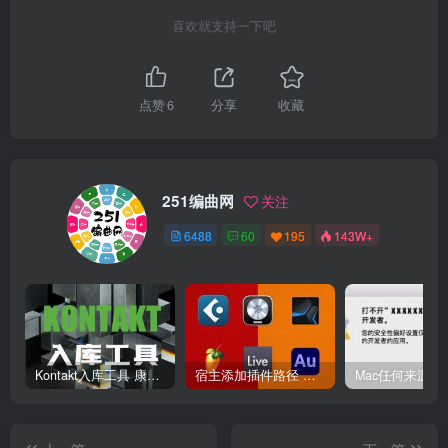
喜欢就支持一下吧
点赞
6
分享
收藏
251编曲网
关注
6488
60
195
143W+
Kontakt入库工具 康泰克入库教程
宿主添加插件路径 插件路径设置 VSTPlugins路径