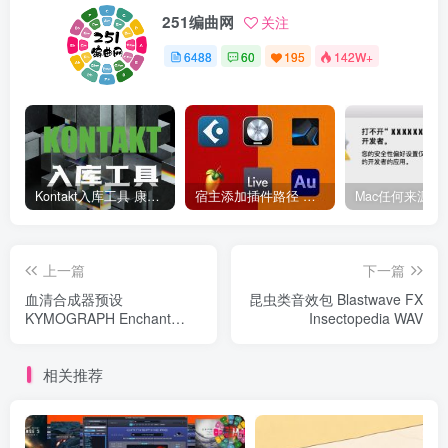
251编曲网
关注
6488
60
195
142W+
Kontakt入库工具 康泰克入库教程
宿主添加插件路径 插件路径设置 VSTPlugins路径
上一篇
下一篇
血清合成器预设
昆虫类音效包 Blastwave FX
KYMOGRAPH Enchant
Insectopedia WAV
Serum Presets
相关推荐