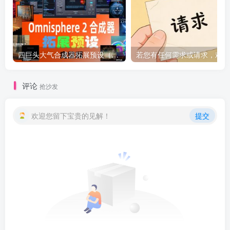
四巨头大气合成器拓展预设（全家桶）Spectrasonics for Omnisphere 2（Synth Presets）（Omnisphere2 扩展）（包含Bob Moog Tribute Library Sonic Extensions Nylon Sky Seismic Shock Unclean Machine Undercurreent @80.ymar – Xenon Audiority Darkscapes Aberration Mach I BADLANDS Beautiful Void Audio Autumn Choirs Fragments Tapes From The Attic Time Dilation Chronicles from the Stars CineTrance_Movements Dark Energy Equilibrium 2 Essential Genesis Elements – Dystopian Rains Heartwood Soundware Hardwired Human Voices Redux Luftrum 3 2024 Ambient 3 LUFTRUM EXPANSE 3 Mistral Unizion Music_MISTRAL INTENSITY Omnisphere Psytrance Presets 2 Zenhiser Plughugger Atmospheric Guitar Plughugger Voices of Eclipse PlugInGuru Beautifully Broken PlugInGuru MegaMagic Dreams Prospective Radiant Shadows Sonic Atoms Baltic Shimmers Sonic Underworld Pandorum SPLASH Stingray Instruments Majesty SE Retropolis String Audio Darkless Infrared Lightless Unhuman StudioPlug Lucid Parasite Popstyle Power Uzi Wrld Vision (Omnisphere Bank) The Very Loud Indeed Co Omnisphere Grafos Irazu Tom Wolfe’s Atomos Lunnen Tom Wolfe s Oblivion Tom Wolfes Solus Triple Spiral Audio Evolution Extinction Extended Extinction Foundations Journeys 2 Extended Reveries Rust Extended Singularity Springendal Tonewood Extended Winter Solstice Zembla TWS – Majestica Vol 1 TWS – Vinyl TWS Polar Ice X Vangelis for Omnisphere Vicious Antelope 12 Gods Aphrodite Apollo Ares Artemis Athena Demeter Hephaestus Hera Hermes Hestia Poseidon Zeus Xcess for All Dream Keys Xcess for All Magical Garden）
若
评论
抢沙发
欢迎您留下宝贵的见解！
提交