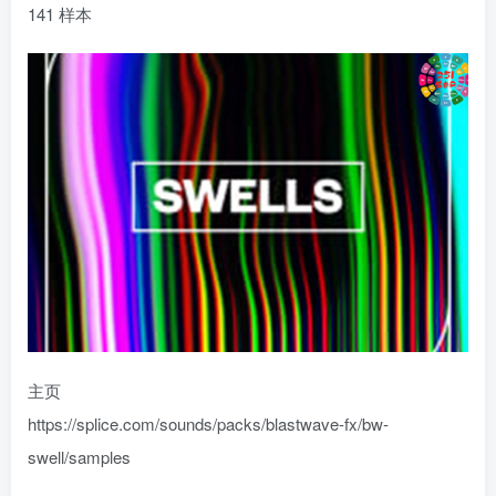
141 样本
主页
https://splice.com/sounds/packs/blastwave-fx/bw-
swell/samples