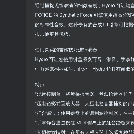
通过捕捉现场表演的细微差别，Hydro 可让
FORCE 的 Synthetic Force 引
的标志性音效。这种专有的合成 DI 引擎可
拟吉他更具优势。
使用真实的吉他技巧进行演奏
Hydro 可让您使用键盘演奏弯音、滑音、手掌
中听起来栩栩如生。此外，Hydro 还具有超
特点
*混音控制台：将琴桥拾音器、琴颈拾音器和 7
*压电色彩前置放大器：为压电拾音器捕捉的声
*捏合谐波：使用键盘上的调制轮控制器，在
*手掌静音通过按住 MIDI 键盘上的延音踏板来创建
*琴颈位置映射：在所有 7 根琴弦上选择各种