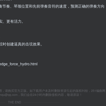
据弹奏节奏、琴颈位置和先前弹奏音符的速度，预测正确的弹奏方向
实、更有活力。
。
弦时创建逼真的击弦效果。
wedge_force_hydro.html
用，请购买官方正版。如下载用户未及时删除资源引起的版权纠纷，251编曲网
anqu@qq.com，我们会在24小时内删除侵权内容，敬请原谅！
THE END