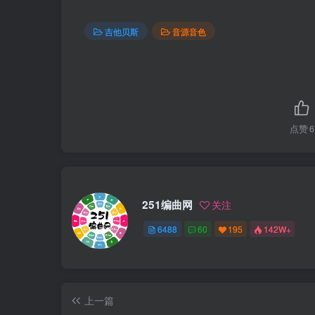
吉他贝斯
音源音色
点赞
6
251编曲网
关注
6488
60
195
142W+
上一篇