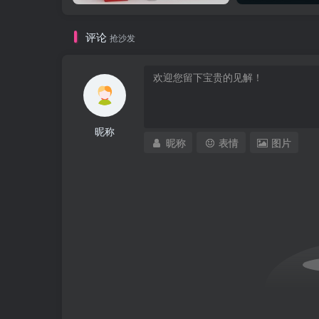
评论
抢沙发
昵称
昵称
表情
图片