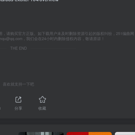
用，请购买官方正版。如下载用户未及时删除资源引起的版权纠纷，251编曲网
anqu@qq.com，我们会在24小时内删除侵权内容，敬请原谅！
THE END
喜欢就支持一下吧
3
分享
收藏