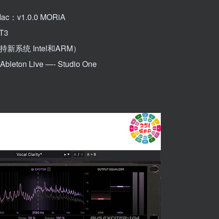
：v1.0.0 MORiA
T3
新系统 Intel和ARM）
leton Live —- Studio One