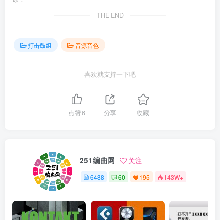
THE END
打击鼓组
音源音色
喜欢就支持一下吧
点赞
6
分享
收藏
251编曲网
关注
6488
60
195
143W+